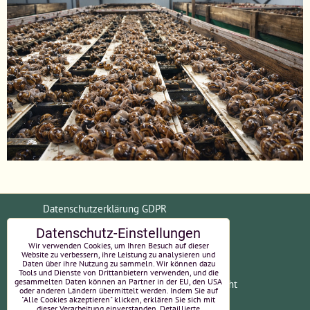
Datenschutzerklärung GDPR
Datenschutz-Einstellungen
Allgemeine Geschäftsbedingungen (AGB)
Wir verwenden Cookies, um Ihren Besuch auf dieser
Website zu verbessern, ihre Leistung zu analysieren und
Daten über ihre Nutzung zu sammeln. Wir können dazu
Tools und Dienste von Drittanbietern verwenden, und die
gesammelten Daten können an Partner in der EU, den USA
Zahlungsinformationen
Widerrufsrecht
oder anderen Ländern übermittelt werden. Indem Sie auf
"Alle Cookies akzeptieren" klicken, erklären Sie sich mit
EU-Online-Streitbeilegung
Impressum
dieser Verarbeitung einverstanden. Detaillierte