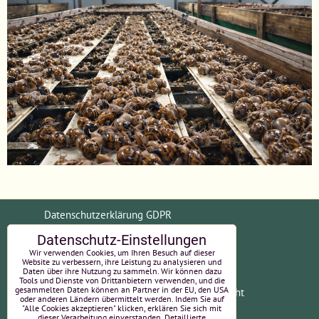
Datenschutzerklärung GDPR
Datenschutz-Einstellungen
Allgemeine Geschäftsbedingungen (AGB)
Wir verwenden Cookies, um Ihren Besuch auf dieser
Website zu verbessern, ihre Leistung zu analysieren und
Daten über ihre Nutzung zu sammeln. Wir können dazu
Tools und Dienste von Drittanbietern verwenden, und die
gesammelten Daten können an Partner in der EU, den USA
Zahlungsinformationen
Widerrufsrecht
oder anderen Ländern übermittelt werden. Indem Sie auf
"Alle Cookies akzeptieren" klicken, erklären Sie sich mit
EU-Online-Streitbeilegung
Impressum
dieser Verarbeitung einverstanden. Detaillierte