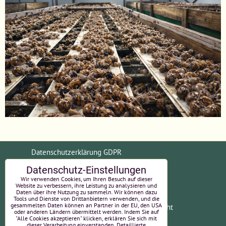
Datenschutzerklärung GDPR
Datenschutz-Einstellungen
Allgemeine Geschäftsbedingungen (AGB)
Wir verwenden Cookies, um Ihren Besuch auf dieser
Website zu verbessern, ihre Leistung zu analysieren und
Daten über ihre Nutzung zu sammeln. Wir können dazu
Tools und Dienste von Drittanbietern verwenden, und die
gesammelten Daten können an Partner in der EU, den USA
Zahlungsinformationen
Widerrufsrecht
oder anderen Ländern übermittelt werden. Indem Sie auf
"Alle Cookies akzeptieren" klicken, erklären Sie sich mit
EU-Online-Streitbeilegung
Impressum
dieser Verarbeitung einverstanden. Detaillierte