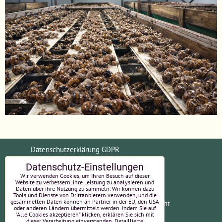
Datenschutzerklärung GDPR
Datenschutz-Einstellungen
Allgemeine Geschäftsbedingungen (AGB)
Wir verwenden Cookies, um Ihren Besuch auf dieser
Website zu verbessern, ihre Leistung zu analysieren und
Daten über ihre Nutzung zu sammeln. Wir können dazu
Tools und Dienste von Drittanbietern verwenden, und die
gesammelten Daten können an Partner in der EU, den USA
Zahlungsinformationen
Widerrufsrecht
oder anderen Ländern übermittelt werden. Indem Sie auf
"Alle Cookies akzeptieren" klicken, erklären Sie sich mit
EU-Online-Streitbeilegung
Impressum
dieser Verarbeitung einverstanden. Detaillierte