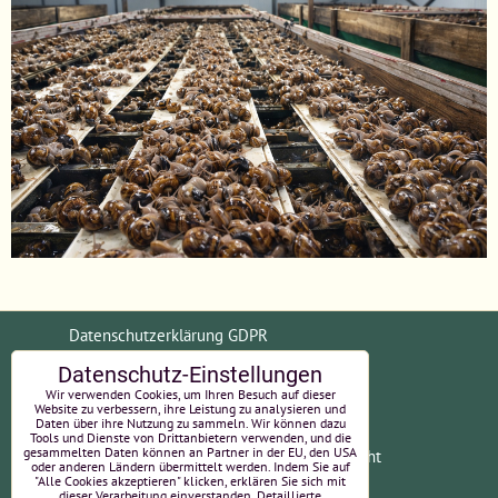
Datenschutzerklärung GDPR
Datenschutz-Einstellungen
Allgemeine Geschäftsbedingungen (AGB)
Wir verwenden Cookies, um Ihren Besuch auf dieser
Website zu verbessern, ihre Leistung zu analysieren und
Daten über ihre Nutzung zu sammeln. Wir können dazu
Tools und Dienste von Drittanbietern verwenden, und die
gesammelten Daten können an Partner in der EU, den USA
Zahlungsinformationen
Widerrufsrecht
oder anderen Ländern übermittelt werden. Indem Sie auf
"Alle Cookies akzeptieren" klicken, erklären Sie sich mit
EU-Online-Streitbeilegung
Impressum
dieser Verarbeitung einverstanden. Detaillierte