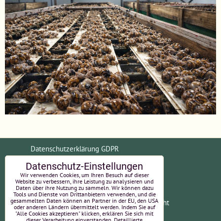
Datenschutzerklärung GDPR
Datenschutz-Einstellungen
Allgemeine Geschäftsbedingungen (AGB)
Wir verwenden Cookies, um Ihren Besuch auf dieser
Website zu verbessern, ihre Leistung zu analysieren und
Daten über ihre Nutzung zu sammeln. Wir können dazu
Tools und Dienste von Drittanbietern verwenden, und die
gesammelten Daten können an Partner in der EU, den USA
Zahlungsinformationen
Widerrufsrecht
oder anderen Ländern übermittelt werden. Indem Sie auf
"Alle Cookies akzeptieren" klicken, erklären Sie sich mit
EU-Online-Streitbeilegung
Impressum
dieser Verarbeitung einverstanden. Detaillierte