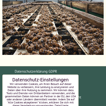
Datenschutzerklärung GDPR
Datenschutz-Einstellungen
Allgemeine Geschäftsbedingungen (AGB)
Wir verwenden Cookies, um Ihren Besuch auf dieser
Website zu verbessern, ihre Leistung zu analysieren und
Daten über ihre Nutzung zu sammeln. Wir können dazu
Tools und Dienste von Drittanbietern verwenden, und die
gesammelten Daten können an Partner in der EU, den USA
Zahlungsinformationen
Widerrufsrecht
oder anderen Ländern übermittelt werden. Indem Sie auf
"Alle Cookies akzeptieren" klicken, erklären Sie sich mit
EU-Online-Streitbeilegung
Impressum
dieser Verarbeitung einverstanden. Detaillierte