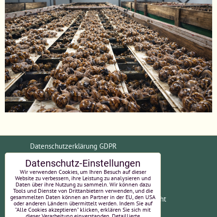
Datenschutzerklärung GDPR
Datenschutz-Einstellungen
Allgemeine Geschäftsbedingungen (AGB)
Wir verwenden Cookies, um Ihren Besuch auf dieser
Website zu verbessern, ihre Leistung zu analysieren und
Daten über ihre Nutzung zu sammeln. Wir können dazu
Tools und Dienste von Drittanbietern verwenden, und die
gesammelten Daten können an Partner in der EU, den USA
Zahlungsinformationen
Widerrufsrecht
oder anderen Ländern übermittelt werden. Indem Sie auf
"Alle Cookies akzeptieren" klicken, erklären Sie sich mit
EU-Online-Streitbeilegung
Impressum
dieser Verarbeitung einverstanden. Detaillierte