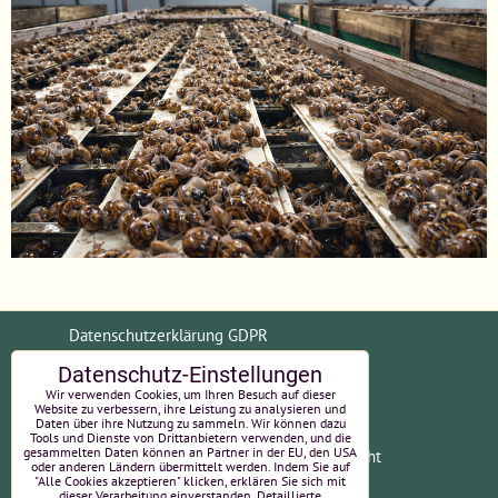
Datenschutzerklärung GDPR
Datenschutz-Einstellungen
Allgemeine Geschäftsbedingungen (AGB)
Wir verwenden Cookies, um Ihren Besuch auf dieser
Website zu verbessern, ihre Leistung zu analysieren und
Daten über ihre Nutzung zu sammeln. Wir können dazu
Tools und Dienste von Drittanbietern verwenden, und die
gesammelten Daten können an Partner in der EU, den USA
Zahlungsinformationen
Widerrufsrecht
oder anderen Ländern übermittelt werden. Indem Sie auf
"Alle Cookies akzeptieren" klicken, erklären Sie sich mit
EU-Online-Streitbeilegung
Impressum
dieser Verarbeitung einverstanden. Detaillierte