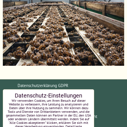
Datenschutzerklärung GDPR
Datenschutz-Einstellungen
Allgemeine Geschäftsbedingungen (AGB)
Wir verwenden Cookies, um Ihren Besuch auf dieser
Website zu verbessern, ihre Leistung zu analysieren und
Daten über ihre Nutzung zu sammeln. Wir können dazu
Tools und Dienste von Drittanbietern verwenden, und die
gesammelten Daten können an Partner in der EU, den USA
Zahlungsinformationen
Widerrufsrecht
oder anderen Ländern übermittelt werden. Indem Sie auf
"Alle Cookies akzeptieren" klicken, erklären Sie sich mit
EU-Online-Streitbeilegung
Impressum
dieser Verarbeitung einverstanden. Detaillierte